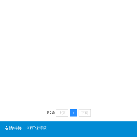
共2条
上页
1
下页
友情链接
江西飞行学院