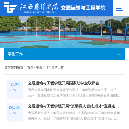
学生工作
当前您的位置：
首页
>
学生工作
>
资助工作
交通运输与工程学院开展国家助学金联评会
10-23
2025
为严格落实国家助学金评审工作要求，确保资助评审公平、公正、
公开，交通运输与工程学院于10月22日在K-阶梯2教室召开国家助学
金联评会。会议开始，潘晨老师向全体参会代...
交通运输与工程学院开展“资助育人 励志成才”宣讲走进新生班级活动
06-16
2025
为帮助新生深入了解国家资助政策，引导学生树立正确的价值观和
感恩意识，近日，学院开展了“资助育人 励志成才”宣讲活动。活动
伊始，学生宣传大使们通过精心准备的PPT...